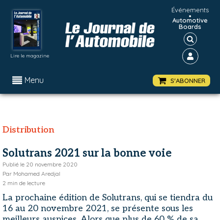
Événements
•
Automotive
Boards
Lire le magazine
Menu
S'ABONNER
Distribution
Solutrans 2021 sur la bonne voie
Publié le
20 novembre 2020
Par
Mohamed Aredjal
2
min de lecture
La prochaine édition de Solutrans, qui se tiendra du
16 au 20 novembre 2021, se présente sous les
meilleurs auspices. Alors que plus de 60 % de sa