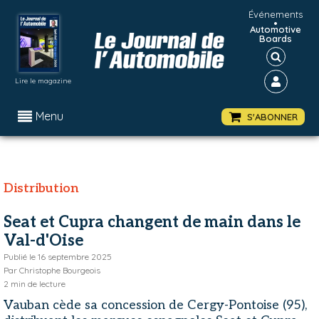
Événements
•
Automotive
Boards
Lire le magazine
Menu
S'ABONNER
Distribution
Seat et Cupra changent de main dans le
Val-d'Oise
Publié le
16 septembre 2025
Par
Christophe Bourgeois
2
min de lecture
Vauban cède sa concession de Cergy-Pontoise (95),