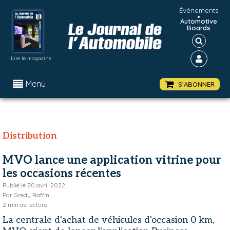
Événements
•
Automotive
Boards
Lire le magazine
Menu
S'ABONNER
Distribution
MVO lance une application vitrine pour
les occasions récentes
Publié le
20 avril 2022
Par
Gredy Raffin
2
min de lecture
La centrale d'achat de véhicules d'occasion 0 km,