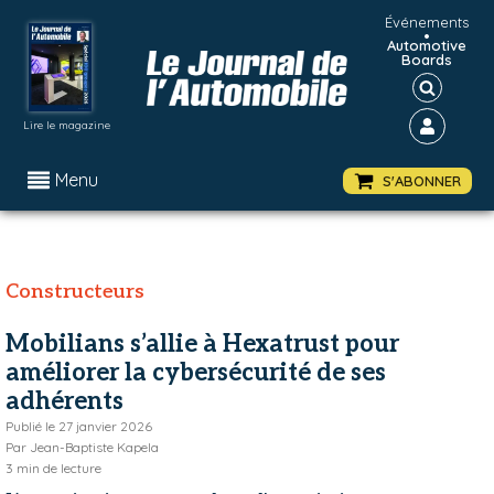
Événements
•
Automotive
Boards
Lire le magazine
Menu
S'ABONNER
Constructeurs
Mobilians s’allie à Hexatrust pour
améliorer la cybersécurité de ses
adhérents
Publié le
27 janvier 2026
Par
Jean-Baptiste Kapela
3
min de lecture