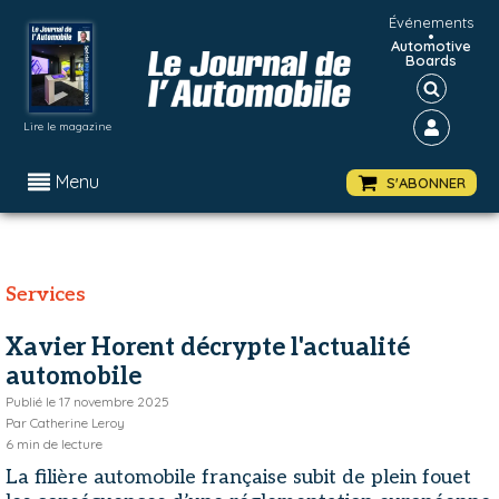
Événements
•
Automotive
Boards
Lire le magazine
Menu
S'ABONNER
Services
Xavier Horent décrypte l'actualité
automobile
Publié le
17 novembre 2025
Par
Catherine Leroy
6
min de lecture
La filière automobile française subit de plein fouet