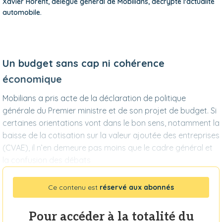
Xavier Horent, délégué général de Mobilians, décrypte l'actualité
automobile.
Un budget sans cap ni cohérence
économique
Mobilians a pris acte de la déclaration de politique
générale du Premier mi­nistre et de son projet de budget. Si
certaines orientations vont dans le bon sens, notamment la
baisse de la cotisation sur la valeur ajoutée des entreprises
(CVAE), il n’en de­meure pas moins que le cadre géné­ral et
la confusion des débats
Ce contenu est
réservé aux abonnés
Pour accéder à la totalité du