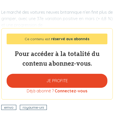
Le marché des voitures neuves britannique n’en finit plus de
grimper, avec une 37e variation positive en mars (+ 6,8 %)
et une progression de
Ce contenu est
réservé aux abonnés
Pour accéder à la totalité du
contenu abonnez-vous.
JE PROFITE
Déjà abonné ?
Connectez-vous
emvo
royaume-uni