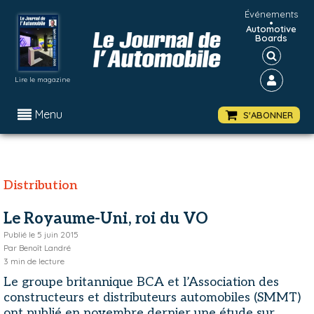
Événements
•
Automotive
Boards
Lire le magazine
Menu
S'ABONNER
Distribution
Le Royaume-Uni, roi du VO
Publié le
5 juin 2015
Par
Benoît Landré
3
min de lecture
Le groupe britannique BCA et l’Association des
constructeurs et distributeurs automobiles (SMMT)
ont publié en novembre dernier une étude sur