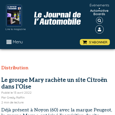
Événements
•
Automotive
Boards
Lire le magazine
Menu
S'ABONNER
Distribution
Le groupe Mary rachète un site Citroën
dans l'Oise
Publié le
13 avril 2022
Par
Gredy Raffin
2
min de lecture
Déjà présent à Noyon (60) avec la marque Peugeot,