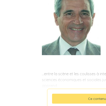
...entre la scène et les coulisses à inte
sciences économiques et sociales jus
apprend
Ce contenu