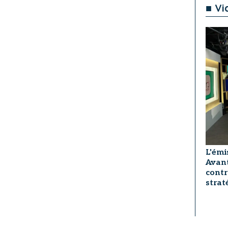
■ Vi
L'émi
Avant
contr
strat