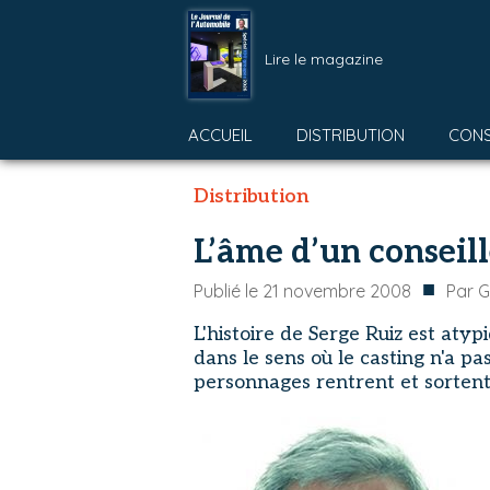
Lire le magazine
ACCUEIL
DISTRIBUTION
CON
Distribution
L’âme d’un conseill
■
Publié le
21 novembre 2008
Par
G
L'histoire de Serge Ruiz est atyp
dans le sens où le casting n'a pa
personnages rentrent et sortent