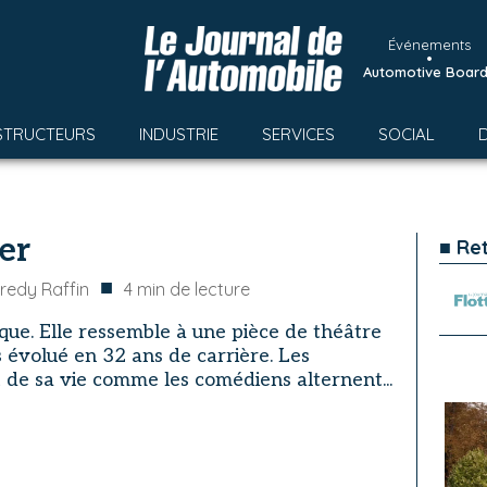
Événements
•
Automotive Boar
STRUCTEURS
INDUSTRIE
SERVICES
SOCIAL
er
■ Re
■
redy Raffin
4
min de lecture
ique. Elle ressemble à une pièce de théâtre
s évolué en 32 ans de carrière. Les
 de sa vie comme les comédiens alternent...