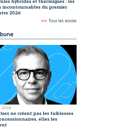
ules hybrides et thermiques : les
s incontournables du premier
stre 2026
>>>
Tous les essais
ibune
et 2026
rises ne créent pas les faiblesses
oncessionnaires, elles les
ent