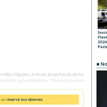
Insc
Flee
2026
Par
■ No
rvalles irréguliers. A l'école, Serge Ruiz étudie les
qu'en 3e cycle, à Bordeaux. "Un cursus qui vous
 est
réservé aux abonnés