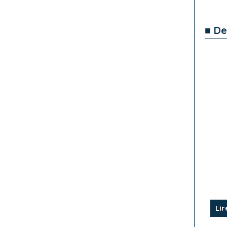
■ De
Lir