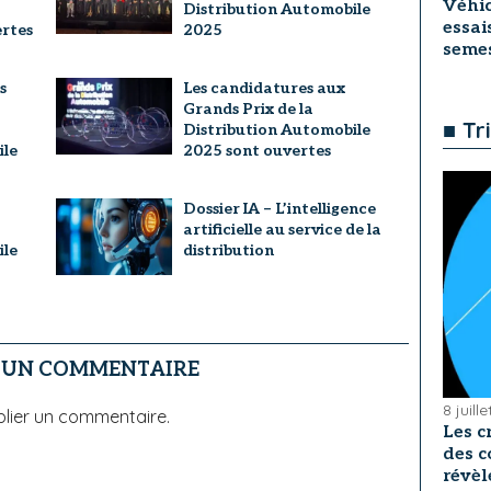
Véhic
Distribution Automobile
essai
ertes
2025
seme
s
Les candidatures aux
Grands Prix de la
■ Tr
Distribution Automobile
ile
2025 sont ouvertes
Dossier IA – L’intelligence
artificielle au service de la
ile
distribution
R UN COMMENTAIRE
8 juill
lier un commentaire.
Les c
des c
révèl