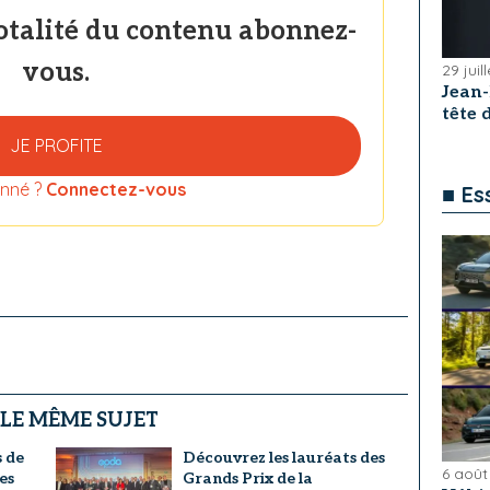
totalité du contenu abonnez-
vous.
29 juil
Jean
tête
JE PROFITE
nné ?
Connectez-vous
■ Es
 LE MÊME SUJET
s de
Découvrez les lauréats des
6 août
es
Grands Prix de la