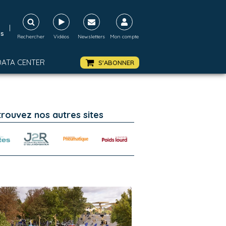
|
ds
Rechercher
Vidéos
Newsletters
Mon compte
DATA CENTER
S'ABONNER
trouvez nos autres sites