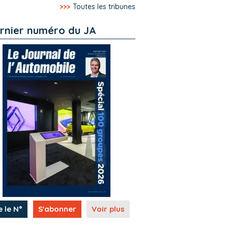
>>>
Toutes les tribunes
rnier numéro du JA
e le N°
S'abonner
Voir plus