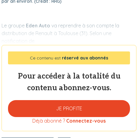
par an environ. (Crédit : RRG)
Le groupe
Eden Auto
va reprendre à son compte la
distribution de Renault à Toulouse (31). Selon une
notification de
Ce contenu est
réservé aux abonnés
Pour accéder à la totalité du
contenu abonnez-vous.
JE PROFITE
Déjà abonné ?
Connectez-vous