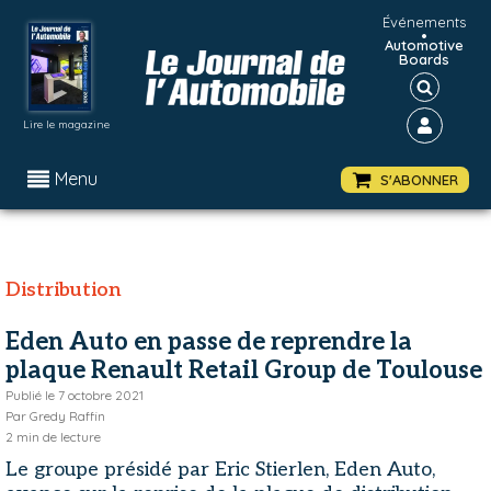
Événements
•
Automotive
Boards
Lire le magazine
Menu
S'ABONNER
Distribution
Eden Auto en passe de reprendre la
plaque Renault Retail Group de Toulouse
Publié le
7 octobre 2021
Par
Gredy Raffin
2
min de lecture
Le groupe présidé par Eric Stierlen, Eden Auto,