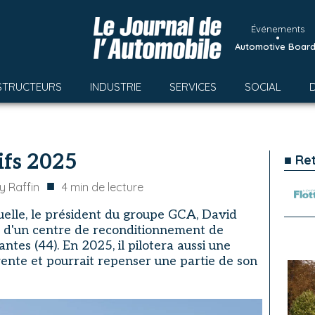
Événements
•
Automotive Boar
STRUCTEURS
INDUSTRIE
SERVICES
SOCIAL
ifs 2025
■ Re
■
y Raffin
4
min de lecture
elle, le président du groupe GCA, David
er d'un centre de reconditionnement de
es (44). En 2025, il pilotera aussi une
vente et pourrait repenser une partie de son