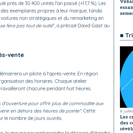
Véhic
ulé près de 30 400 unités l'an passé (+17,7 %). Les
essai
des exemplaires propres à leur marque, tandis
seme
 voitures non stratégiques et du remarketing en
e fera pas tout de suite
", a précisé David Gaist au
■ Tr
rès-vente
marrera un pilote à l'après-vente. En région
organisation des horaires. Chaque atelier
ravailleront chacune pendant huit heures.
es d'ouverture pour offrir plus de commodité aux
r venir en dehors des heures de pointe".
Cette
8 juill
Les c
ur le nombre de jours ouvrés.
des c
révèl