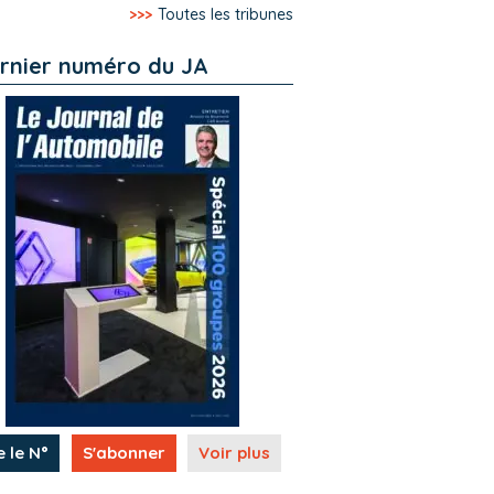
>>>
Toutes les tribunes
rnier numéro du JA
e le N°
S'abonner
Voir plus