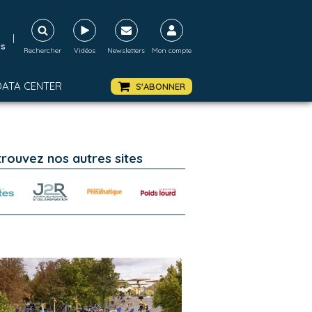
|
ds
Rechercher
Vidéos
Newsletters
Mon compte
DATA CENTER
S'ABONNER
trouvez nos autres sites