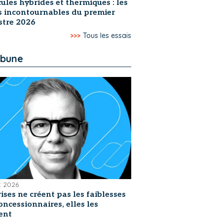
ules hybrides et thermiques : les
s incontournables du premier
stre 2026
>>>
Tous les essais
ibune
et 2026
rises ne créent pas les faiblesses
oncessionnaires, elles les
ent