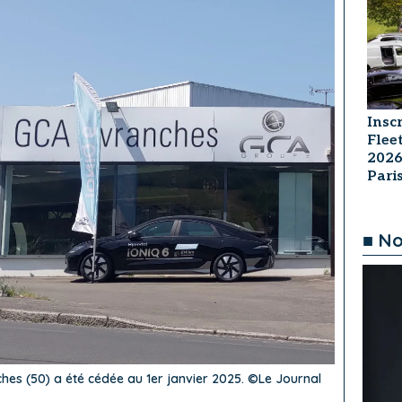
Insc
Flee
2026
Par
■ No
hes (50) a été cédée au 1er janvier 2025. ©Le Journal