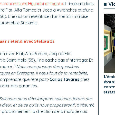
■ Vi
es concessions Hyundai et Toyota
. Il finalisait dans
ire Fiat, Alfa Romeo et Jeep à Avranches et d'une
50). Une action révélatrice d'un certain malaise
utomobile Stellantis.
mar s'étend avec Stellantis
ion avec Fiat, Alfa Romeo, Jeep et Fiat
 à Saint-Malo (35), il ne cache pas s'interroger. Et
marre : "
Nous nous posons des questions
ues en Bretagne. Il nous faut de la rentabilité,
L'émi
omprendre que l'ère post-
Carlos Tavares
chez
Avant
porter des garanties.
contr
strat
Soit nous nous développons, soit nous ferons des
 d’eux et de ce qu’ils nous proposeront
"
,
a résumé
rer prochainement la direction de la marque aux