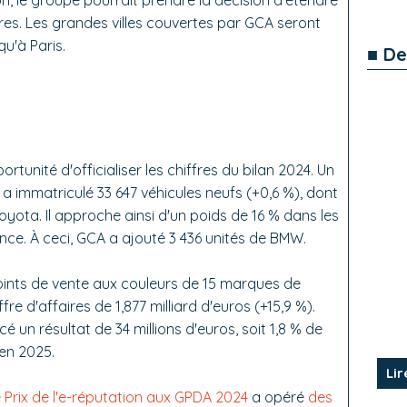
n, le groupe pourrait prendre la décision d'étendre
ires. Les grandes villes couvertes par GCA seront
u'à Paris.
■ De
rtunité d'officialiser les chiffres du bilan 2024. Un
a immatriculé 33 647 véhicules neufs (+0,6 %), dont
oyota. Il approche ainsi d'un poids de 16 % dans les
nce. À ceci, GCA a ajouté 3 436 unités de BMW.
ints de vente aux couleurs de 15 marques de
fre d'affaires de 1,877 milliard d'euros (+15,9 %).
 un résultat de 34 millions d'euros, soit 1,8 % de
 en 2025.
Lir
e Prix de l'e-réputation aux GPDA 2024
a opéré
des