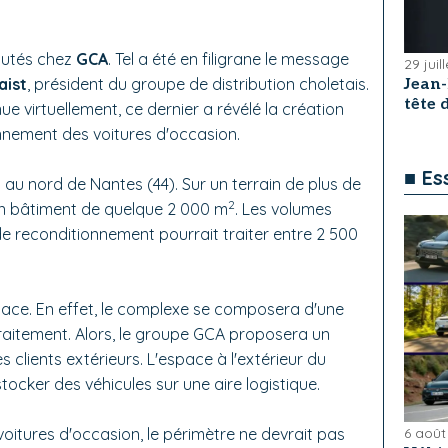
autés chez
GCA
. Tel a été en filigrane le message
29 juil
aist
, président du groupe de distribution choletais.
Jean
tête
ue virtuellement, ce dernier a révélé la création
nnement des voitures d'occasion.
■ Es
u nord de Nantes (44). Sur un terrain de plus de
2
un bâtiment de quelque 2 000 m
. Les volumes
de reconditionnement pourrait traiter entre 2 500
place. En effet, le complexe se composera d'une
traitement. Alors, le groupe GCA proposera un
 clients extérieurs. L'espace à l'extérieur du
tocker des véhicules sur une aire logistique.
6 août
itures d'occasion, le périmètre ne devrait pas