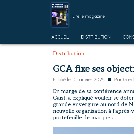
Lire le magazine
ACCUEIL
DISTRIBUTION
CON
Distribution
GCA fixe ses object
■
Publié le
10 janvier 2025
Par
Gred
En marge de sa conférence annu
Gaist, a expliqué vouloir se dot
grande envergure au nord de Nant
nouvelle organisation à l'après-
portefeuille de marques.