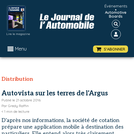
Événements
•
Automotive
Boards
Lire le magazine
Menu
S'ABONNER
Distribution
Autovista sur les terres de l'Argus
Publié le
21 octobre 2016
Par
Gredy Raffin
< 1
min de lecture
D'après nos informations, la société de cotation
prépare une application mobile à destination des
particuliers. Elle entend alors très clairement