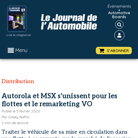
Événements
•
Automotive
Boards
Lire le magazine
Menu
S'ABONNER
Distribution
Autorola et MSX s'unissent pour les
flottes et le remarketing VO
Publié le
5 février 2020
Par
Gredy Raffin
2
min de lecture
Traiter le véhicule de sa mise en circulation dans