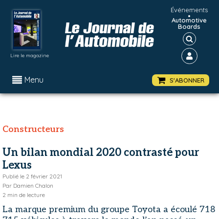
Événements
•
Automotive
Boards
Lire le magazine
Menu
S'ABONNER
Constructeurs
Un bilan mondial 2020 contrasté pour
Lexus
Publié le
2 février 2021
Par
Damien Chalon
2
min de lecture
La marque premium du groupe Toyota a écoulé 718