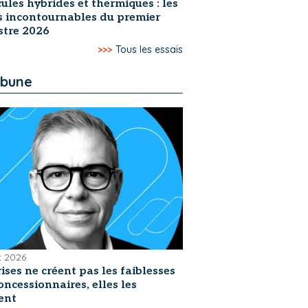
ules hybrides et thermiques : les
s incontournables du premier
stre 2026
>>>
Tous les essais
ibune
et 2026
rises ne créent pas les faiblesses
oncessionnaires, elles les
ent