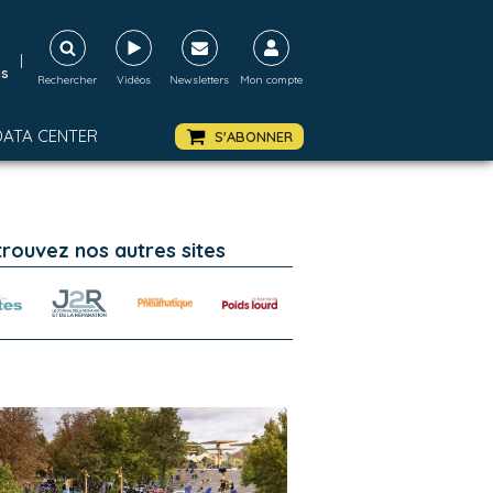
|
ds
Rechercher
Vidéos
Newsletters
Mon compte
DATA CENTER
S'ABONNER
trouvez nos autres sites