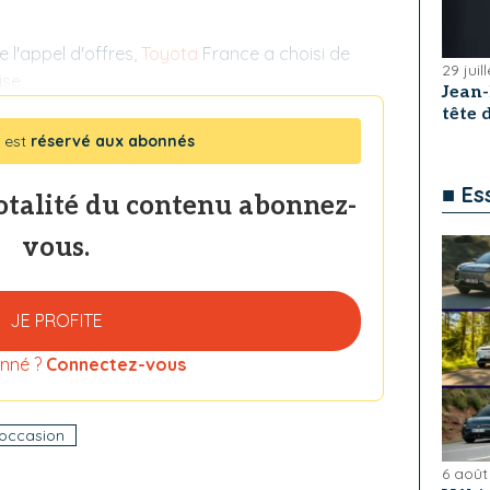
de l'appel d'offres,
Toyota
France a choisi de
29 juil
ise
Jean
tête
 est
réservé aux abonnés
■ Es
totalité du contenu abonnez-
vous.
JE PROFITE
nné ?
Connectez-vous
'occasion
6 août