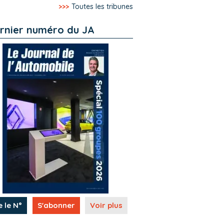
>>>
Toutes les tribunes
rnier numéro du JA
e le N°
S'abonner
Voir plus