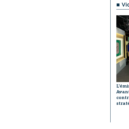
■ Vi
L'émi
Avant
contr
strat