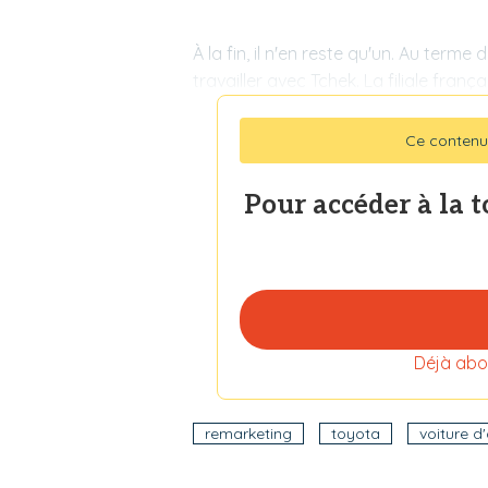
À la fin, il n'en reste qu'un. Au terme 
travailler avec Tchek. La filiale frança
Ce contenu
Pour accéder à la 
Déjà abo
remarketing
toyota
voiture d