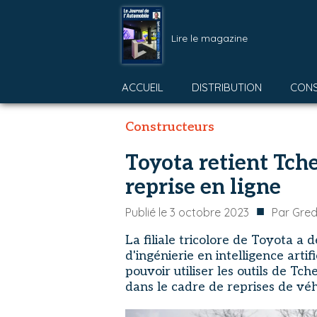
Lire le magazine
ACCUEIL
DISTRIBUTION
CON
Constructeurs
Toyota retient Tch
reprise en ligne
■
Publié le
3 octobre 2023
Par
Gred
La filiale tricolore de Toyota a 
d'ingénierie en intelligence arti
pouvoir utiliser les outils de Tch
dans le cadre de reprises de véh