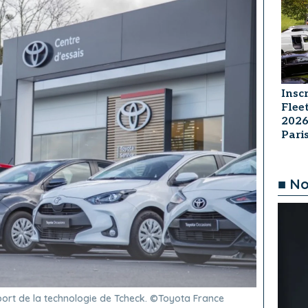
Insc
Flee
2026
Par
■ No
pport de la technologie de Tcheck. ©Toyota France