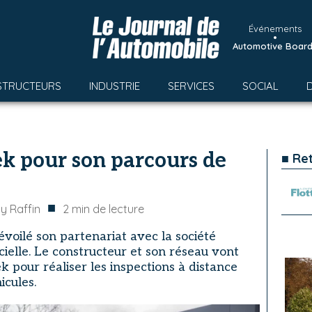
Événements
•
Automotive Boar
STRUCTEURS
INDUSTRIE
SERVICES
SOCIAL
ek pour son parcours de
■ Re
■
y Raffin
2
min de lecture
dévoilé son partenariat avec la société
ficielle. Le constructeur et son réseau vont
ek pour réaliser les inspections à distance
icules.