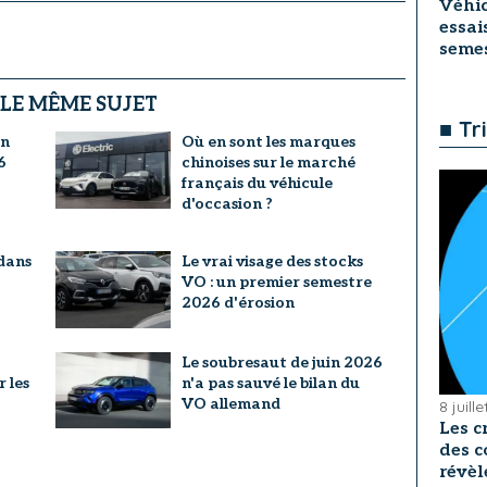
Véhic
essai
seme
 LE MÊME SUJET
■ Tr
un
Où en sont les marques
6
chinoises sur le marché
français du véhicule
d'occasion ?
dans
Le vrai visage des stocks
VO : un premier semestre
2026 d'érosion
Le soubresaut de juin 2026
r les
n'a pas sauvé le bilan du
VO allemand
8 juill
Les c
des c
révèl