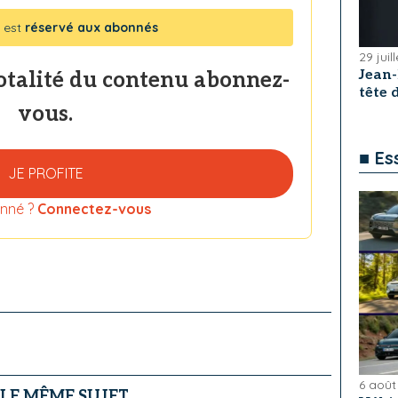
 est
réservé aux abonnés
29 juil
Jean
totalité du contenu abonnez-
tête
vous.
■ Es
JE PROFITE
nné ?
Connectez-vous
6 août
 LE MÊME SUJET