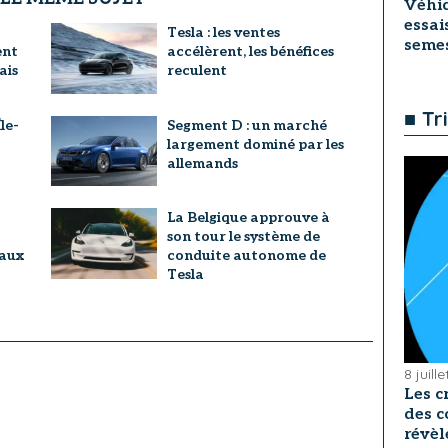
Véhic
essai
Tesla : les ventes
seme
ent
accélèrent, les bénéfices
ais
reculent
■ Tr
le-
Segment D : un marché
largement dominé par les
allemands
La Belgique approuve à
son tour le système de
 aux
conduite autonome de
Tesla
8 juill
Les c
des c
révèl