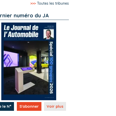
>>>
Toutes les tribunes
rnier numéro du JA
e le N°
S'abonner
Voir plus