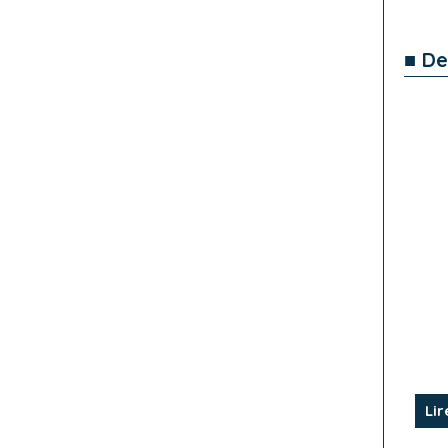
■ De
Lir