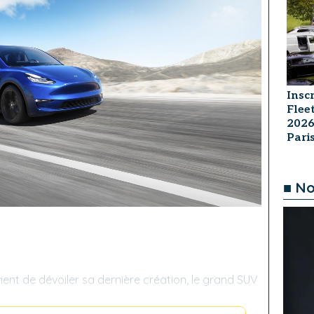
Insc
Flee
2026
Par
■ No
ient de dévoiler sa dernière création, le grand SUV