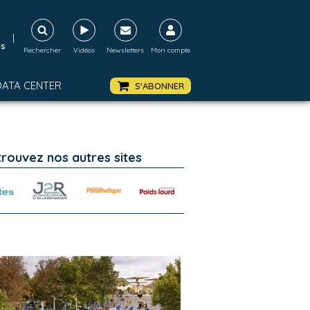
|
ds
Rechercher
Vidéos
Newsletters
Mon compte
DATA CENTER
S'ABONNER
trouvez nos autres sites