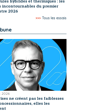
ules hybrides et thermiques : les
s incontournables du premier
stre 2026
>>>
Tous les essais
ibune
et 2026
rises ne créent pas les faiblesses
oncessionnaires, elles les
ent