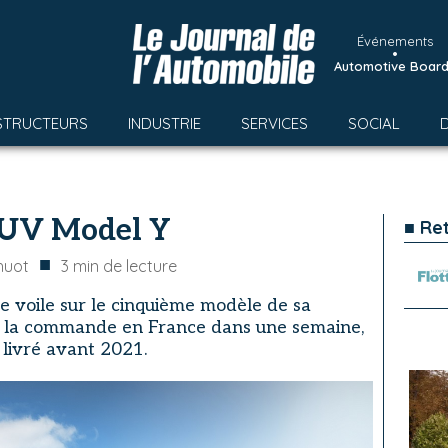
Événements
•
Automotive Boar
STRUCTEURS
INDUSTRIE
SERVICES
SOCIAL
 SUV Model Y
■ Re
■
huot
3
min de lecture
e voile sur le cinquième modèle de sa
à la commande en France dans une semaine,
livré avant 2021.