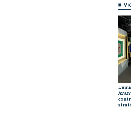
■ Vi
L'émi
Avant
contr
strat