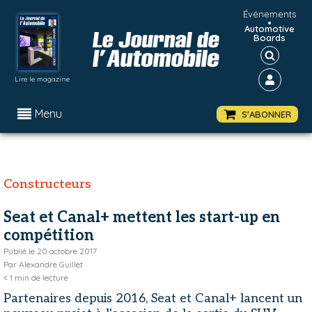
Événements
•
Automotive
Boards
Lire le magazine
Menu
S'ABONNER
Constructeurs
Seat et Canal+ mettent les start-up en
compétition
Publié le
20 octobre 2017
Par
Alexandre Guillet
< 1
min de lecture
Partenaires depuis 2016, Seat et Canal+ lancent un