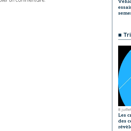
lier un commentaire.
Véhic
essai
seme
■ Tr
8 juill
Les c
des c
révèl