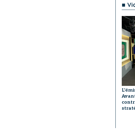
■ Vi
L'émi
Avant
contr
strat