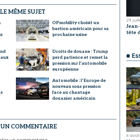
 LE MÊME SUJET
29 juil
a
OPmobility choisit un
Jean
bastion américain pour sa
tête
s
prochaine usine
and
Droits de douane : Trump
■ Es
 aux
perd patience et remet la
pression sur l'automobile
européenne
Automobile : l’Europe de
nouveau sous pression
as
face au chantage
douanier américain
R UN COMMENTAIRE
6 août