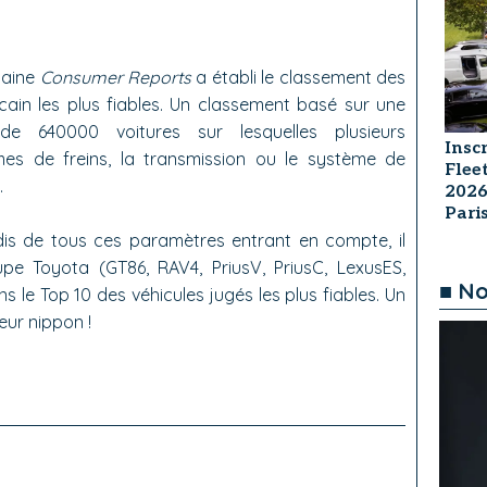
caine
Consumer Reports
a établi le classement des
in les plus fiables. Un classement basé sur une
de 640000 voitures sur lesquelles plusieurs
Insc
es de freins, la transmission ou le système de
Flee
.
2026
Par
is de tous ces paramètres entrant en compte, il
e Toyota (GT86, RAV4, PriusV, PriusC, LexusES,
■ No
 le Top 10 des véhicules jugés les plus fiables. Un
eur nippon !