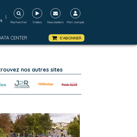
|
ds
Rechercher
Vidéos
Newsletters
Mon compte
DATA CENTER
S'ABONNER
trouvez nos autres sites