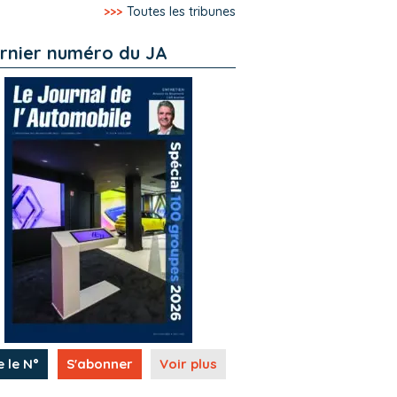
>>>
Toutes les tribunes
rnier numéro du JA
e le N°
S'abonner
Voir plus