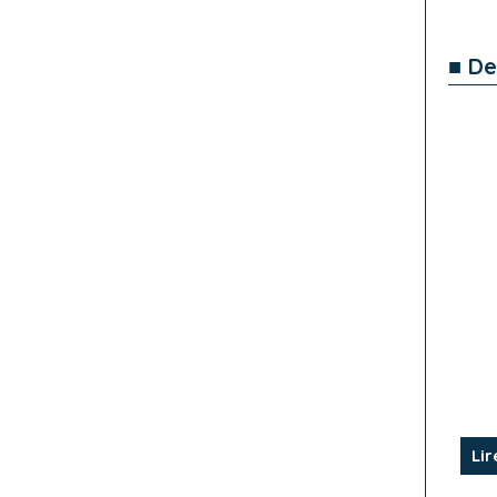
■ De
Lir