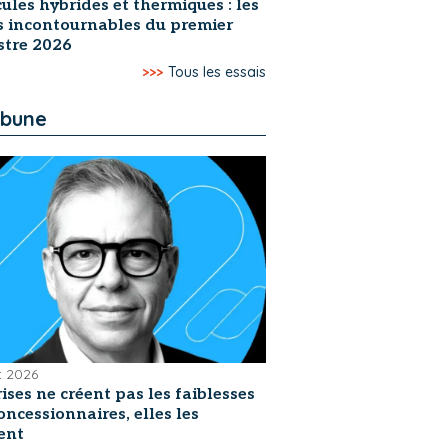
ules hybrides et thermiques : les
s incontournables du premier
stre 2026
>>>
Tous les essais
ibune
et 2026
rises ne créent pas les faiblesses
oncessionnaires, elles les
ent