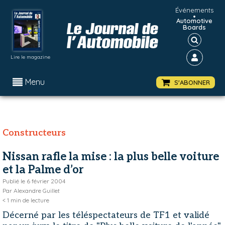
Événements
•
Automotive
Boards
Lire le magazine
Menu
S'ABONNER
Constructeurs
Nissan rafle la mise : la plus belle voiture
et la Palme d’or
Publié le
6 février 2004
Par
Alexandre Guillet
< 1
min de lecture
Décerné par les téléspectateurs de TF1 et validé