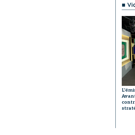
■ Vi
L'émi
Avant
contr
strat