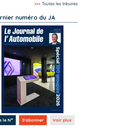
>>>
Toutes les tribunes
rnier numéro du JA
e le N°
S'abonner
Voir plus