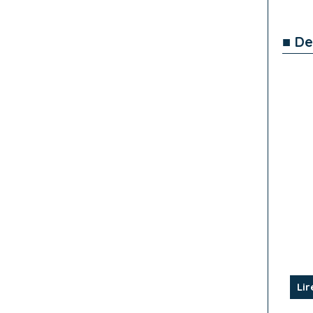
■ De
Lir