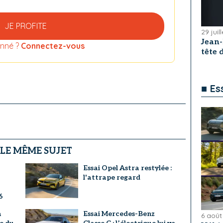
JE PROFITE
29 juil
Jean
nné ?
Connectez-vous
tête
■ Es
 LE MÊME SUJET
Essai Opel Astra restylée :
l'attrape regard
6
a
Essai Mercedes-Benz
6 août