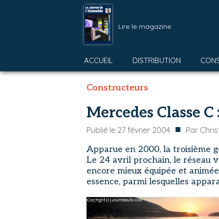
Lire le magazine
ACCUEIL
DISTRIBUTION
CON
Constructeurs
Mercedes Classe C 
■
Publié le
27 février 2004
Par
Chri
Apparue en 2000, la troisième gén
Le 24 avril prochain, le réseau
encore mieux équipée et animée 
essence, parmi lesquelles apparaî