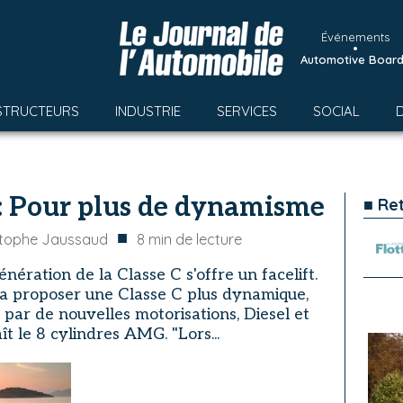
Événements
•
Automotive Boar
STRUCTEURS
INDUSTRIE
SERVICES
SOCIAL
: Pour plus de dynamisme
■ Re
■
stophe Jaussaud
8
min de lecture
ération de la Classe C s'offre un facelift.
 va proposer une Classe C plus dynamique,
par de nouvelles motorisations, Diesel et
t le 8 cylindres AMG. "Lors...