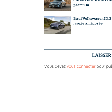
Corée s'invite à la tab
premium
Essai Volkswagen ID.3
: copie améliorée
LAISSE
Vous devez
vous connecter
pour pub