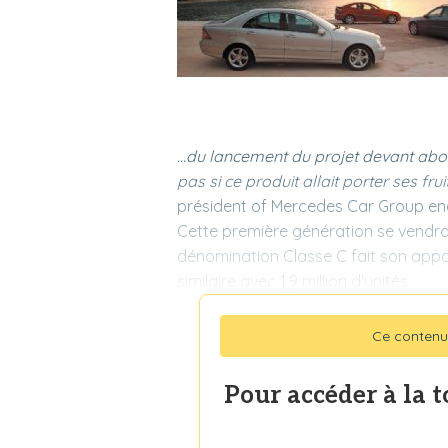
...du lancement du projet devant abou
pas si ce produit allait porter ses frui
président of Mercedes Car Group en
Cette première génération se vendra à
dénomination Classe C fait son appari
similaire avec 1,9 million d'unités
Ce contenu
Pour accéder à la 