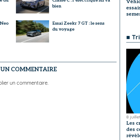
le du
Classe C : l’électrique lui va
Véhic
bien
essai
seme
 Neo
Essai Zeekr 7 GT : le sens
du voyage
■ Tr
R UN COMMENTAIRE
lier un commentaire.
8 juill
Les c
des c
révèl