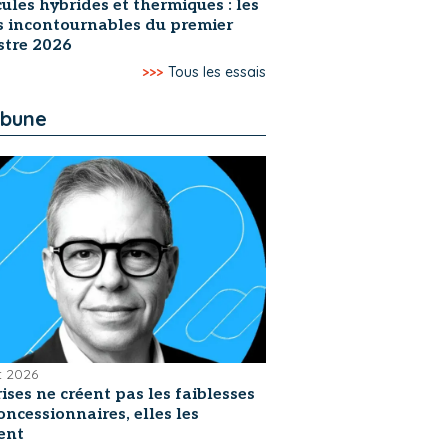
ules hybrides et thermiques : les
s incontournables du premier
stre 2026
>>>
Tous les essais
ibune
et 2026
rises ne créent pas les faiblesses
oncessionnaires, elles les
ent