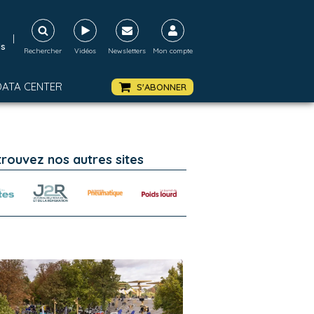
|
ds
Rechercher
Vidéos
Newsletters
Mon compte
DATA CENTER
S'ABONNER
trouvez nos autres sites