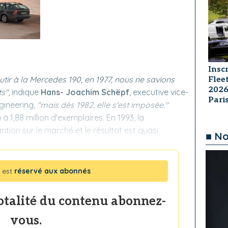
Insc
tir à la Mercedes 190, en 1977, nous ne savions
Flee
2026
ts"
, indique
Hans- Joachim Schëpf
, executive vice-
Par
gineering,
"mais dès 1982, elle s'est imposée."
 1,88 million d'exemplaires. En 1993, la
tion sur le marché et le résultat est quasi
■ No
 est
réservé aux abonnés
totalité du contenu abonnez-
vous.