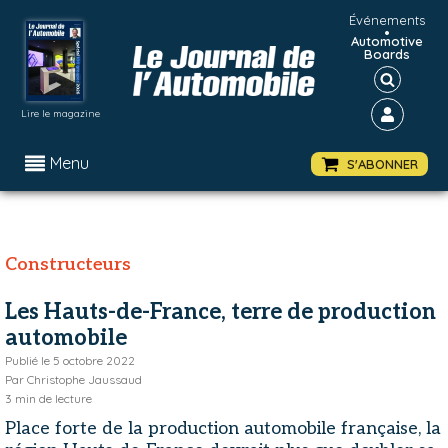
Événements
•
Automotive
Boards
Lire le magazine
Menu
S'ABONNER
Constructeurs
Les Hauts-de-France, terre de production
automobile
Publié le
5 octobre 2022
Par
Christophe Jaussaud
3
min de lecture
Place forte de la production automobile française, la