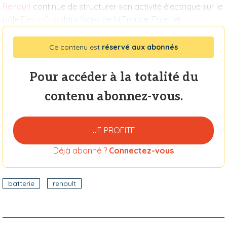
Renault
continue de structurer son activité électrique sur le
pôle
ElectriCity
dans Nord de la France. En effet,
Ce contenu est
réservé aux abonnés
Pour accéder à la totalité du
contenu abonnez-vous.
JE PROFITE
Déjà abonné ?
Connectez-vous
batterie
renault