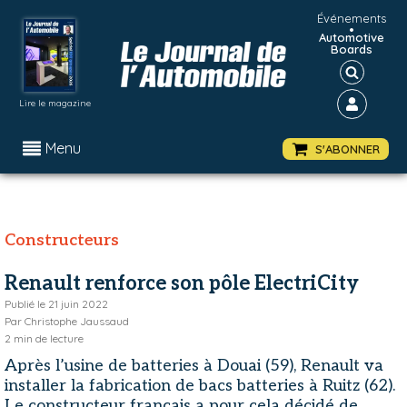
Événements
•
Automotive
Boards
Lire le magazine
Menu
S'ABONNER
Constructeurs
Renault renforce son pôle ElectriCity
Publié le
21 juin 2022
Par
Christophe Jaussaud
2
min de lecture
Après l’usine de batteries à Douai (59), Renault va
installer la fabrication de bacs batteries à Ruitz (62).
Le constructeur français a pour cela décidé de