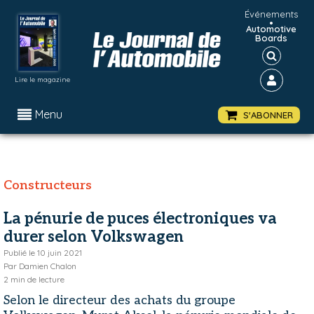
Événements
•
Automotive
Boards
Lire le magazine
Menu
S'ABONNER
Constructeurs
La pénurie de puces électroniques va
durer selon Volkswagen
Publié le
10 juin 2021
Par
Damien Chalon
2
min de lecture
Selon le directeur des achats du groupe