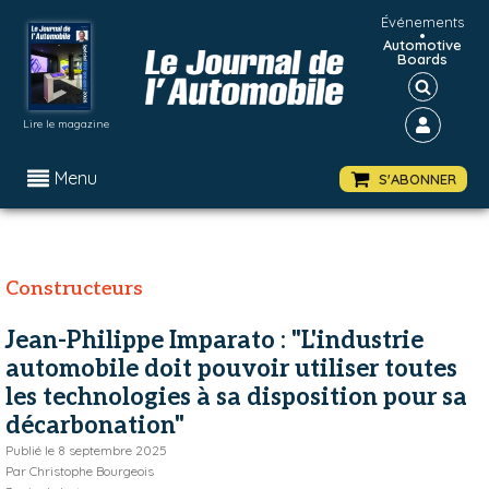
Événements
•
Automotive
Boards
Lire le magazine
Menu
S'ABONNER
Constructeurs
Jean-Philippe Imparato : "L'industrie
automobile doit pouvoir utiliser toutes
les technologies à sa disposition pour sa
décarbonation"
Publié le
8 septembre 2025
Par
Christophe Bourgeois