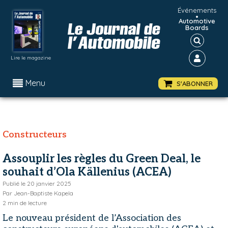
Événements
•
Automotive
Boards
Lire le magazine
Menu
S'ABONNER
Constructeurs
Assouplir les règles du Green Deal, le
souhait d’Ola Källenius (ACEA)
Publié le
20 janvier 2025
Par
Jean-Baptiste Kapela
2
min de lecture
Le nouveau président de l’Association des