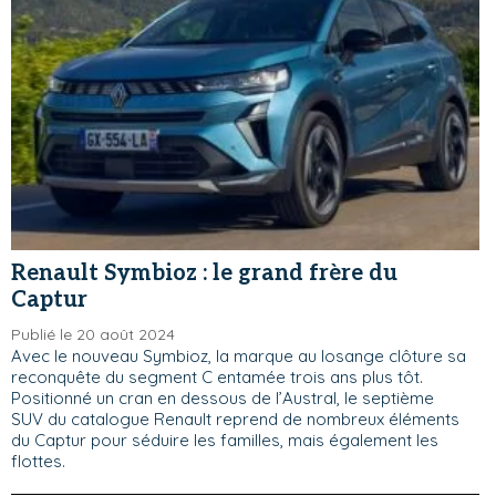
Renault Symbioz : le grand frère du
Captur
Publié le 20 août 2024
Avec le nouveau Symbioz, la marque au losange clôture sa
reconquête du segment C entamée trois ans plus tôt.
Positionné un cran en dessous de l’Austral, le septième
SUV du catalogue Renault reprend de nombreux éléments
du Captur pour séduire les familles, mais également les
flottes.