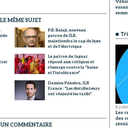
Véhic
essai
seme
 LE MÊME SUJET
a
P.B. Balaji, nouveau
■ Tr
uide
patron de JLR,
maintiendra le cap du luxe
et de l'électrique
Le patron de Jaguar
trer
répond aux critiques et
s'insurge contre la "haine
et l'intolérance"
Damien Pénelon, JLR
France : "Les distributeurs
ont réajusté les tarifs"
8 juill
Les c
des c
révèl
R UN COMMENTAIRE