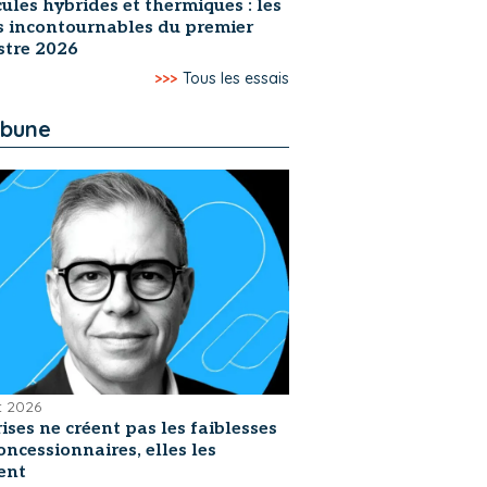
ules hybrides et thermiques : les
s incontournables du premier
stre 2026
>>>
Tous les essais
ibune
et 2026
rises ne créent pas les faiblesses
oncessionnaires, elles les
ent