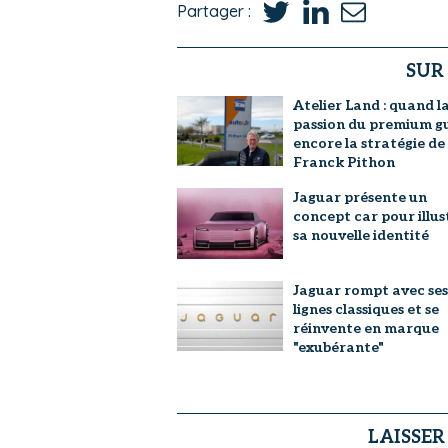
Partager :
SUR
Atelier Land : quand l
passion du premium g
encore la stratégie de
Franck Pithon
Jaguar présente un
concept car pour illus
sa nouvelle identité
Jaguar rompt avec ses
lignes classiques et se
réinvente en marque
"exubérante"
LAISSE