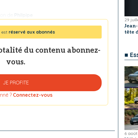
ion de
Philpipe
29 juil
Jean
 est
réservé aux abonnés
tête
totalité du contenu abonnez-
■ Es
vous.
JE PROFITE
nné ?
Connectez-vous
6 août