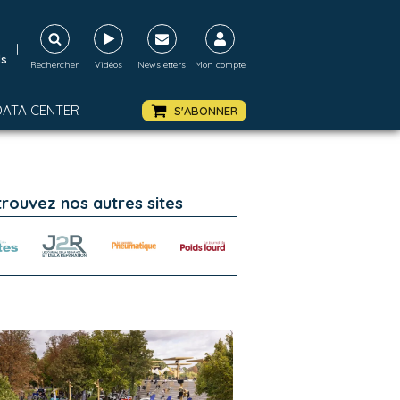
|
ds
Rechercher
Vidéos
Newsletters
Mon compte
DATA CENTER
S'ABONNER
trouvez nos autres sites