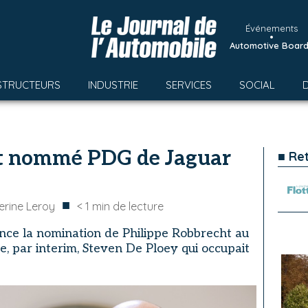
Événements
•
Automotive Boar
STRUCTEURS
INDUSTRIE
SERVICES
SOCIAL
ht nommé PDG de Jaguar
■ Re
■
erine Leroy
< 1
min de lecture
ce la nomination de Philippe Robbrecht au
, par interim, Steven De Ploey qui occupait