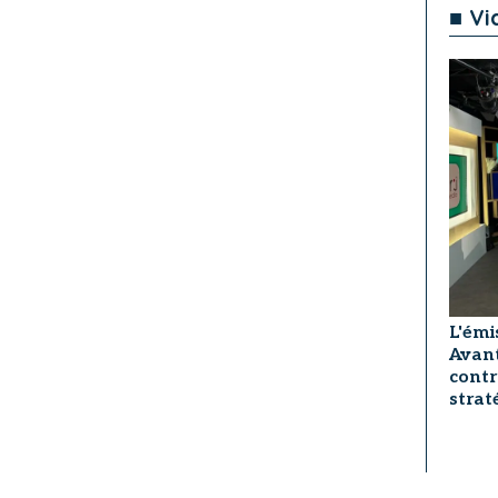
■ Vi
L'émi
Avant
contr
strat