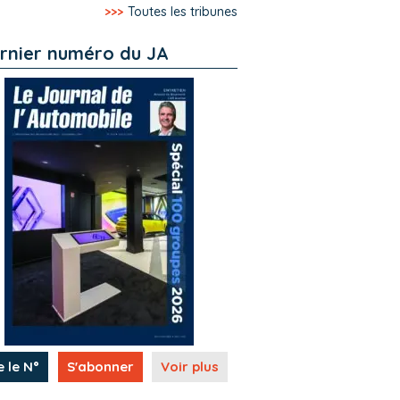
>>>
Toutes les tribunes
rnier numéro du JA
e le N°
S'abonner
Voir plus