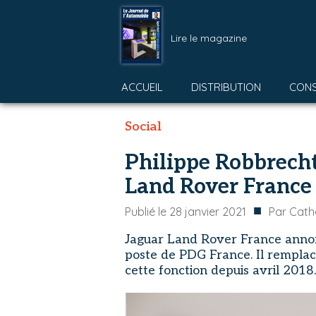
Lire le magazine
ACCUEIL
DISTRIBUTION
CON
Social
Philippe Robbrec
Land Rover France
■
Publié le
28 janvier 2021
Par
Cath
Jaguar Land Rover France annon
poste de PDG France. Il remplace
cette fonction depuis avril 2018.