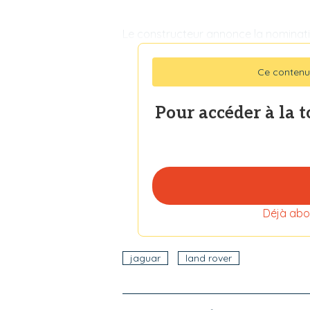
Le constructeur annonce la nominat
Ce contenu
Pour accéder à la 
Déjà abo
jaguar
land rover