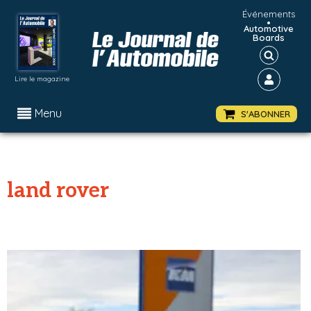
Événements
•
Automotive
Boards
Lire le magazine
Menu
S'ABONNER
land rover