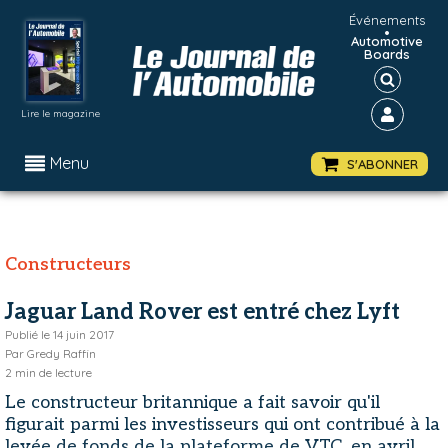
Événements
•
Automotive
Boards
Lire le magazine
Menu
S'ABONNER
Constructeurs
Jaguar Land Rover est entré chez Lyft
Publié le
14 juin 2017
Par
Gredy Raffin
2
min de lecture
Le constructeur britannique a fait savoir qu'il
figurait parmi les investisseurs qui ont contribué à la
levée de fonds de la plateforme de VTC, en avril