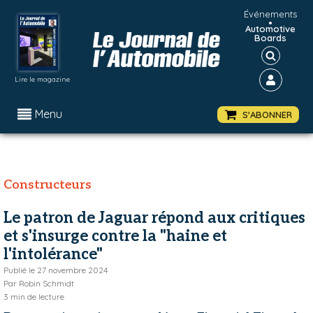
Événements
•
Automotive
Boards
Lire le magazine
Menu
S'ABONNER
Constructeurs
Le patron de Jaguar répond aux critiques
et s'insurge contre la "haine et
l'intolérance"
Publié le
27 novembre 2024
Par
Robin Schmidt
3
min de lecture