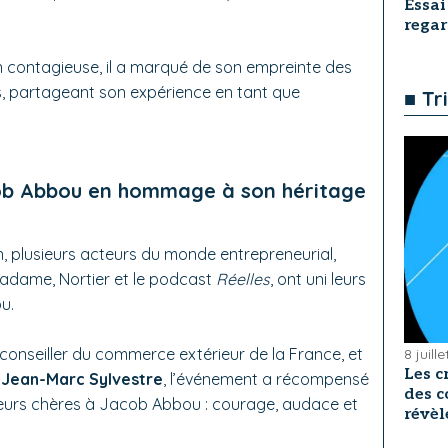
Essai
rega
 contagieuse, il a marqué de son empreinte des
, partageant son expérience en tant que
■ Tr
cob Abbou en hommage à son héritage
 plusieurs acteurs du monde entrepreneurial,
adame, Nortier et le podcast
Réelles
, ont uni leurs
u.
 conseiller du commerce extérieur de la France, et
8 juill
Les c
e
Jean-Marc Sylvestre
, l’événement a récompensé
des c
aleurs chères à Jacob Abbou : courage, audace et
révèl