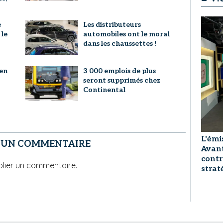
e
Les distributeurs
 le
automobiles ont le moral
dans les chaussettes !
en
3 000 emplois de plus
seront supprimés chez
Continental
L'émi
R UN COMMENTAIRE
Avant
contr
lier un commentaire.
strat