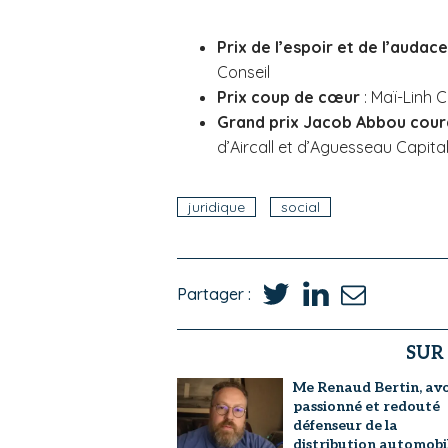
Prix de l’espoir et de l’audace
Conseil
Prix coup de cœur
: Maï-Linh C
Grand prix Jacob Abbou coura
d’Aircall et d’Aguesseau Capita
juridique
social
Partager :
SUR
Me Renaud Bertin, av
passionné et redouté
défenseur de la
distribution automobil