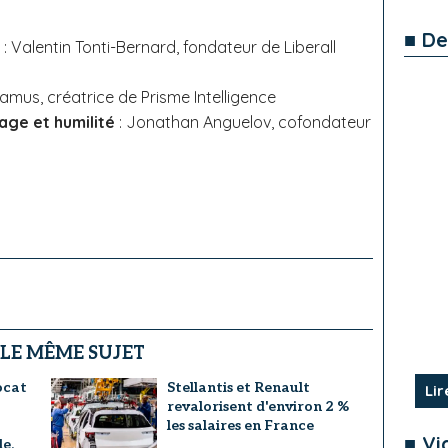
■ De
: Valentin Tonti-Bernard, fondateur de Liberall
amus, créatrice de Prisme Intelligence
ge et humilité
: Jonathan Anguelov, cofondateur
l
 LE MÊME SUJET
ocat
Stellantis et Renault
Lir
revalorisent d'environ 2 %
les salaires en France
■ Vi
e,