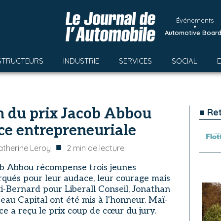
Événements
•
Automotive Boar
STRUCTEURS
INDUSTRIE
SERVICES
SOCIAL
n du prix Jacob Abbou
■ Re
ce entrepreneuriale
■
atherine Leroy
2
min de lecture
ob Abbou récompense trois jeunes
qués pour leur audace, leur courage mais
nti-Bernard pour Liberall Conseil, Jonathan
eau Capital ont été mis à l'honneur. Maï-
e a reçu le prix coup de cœur du jury.