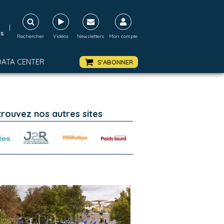
|
ds
Rechercher
Vidéos
Newsletters
Mon compte
DATA CENTER
S'ABONNER
trouvez nos autres sites