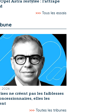
 Opel Astra restylée : l'attrape
rd
>>>
Tous les essais
ibune
et 2026
rises ne créent pas les faiblesses
oncessionnaires, elles les
ent
>>>
Toutes les tribunes