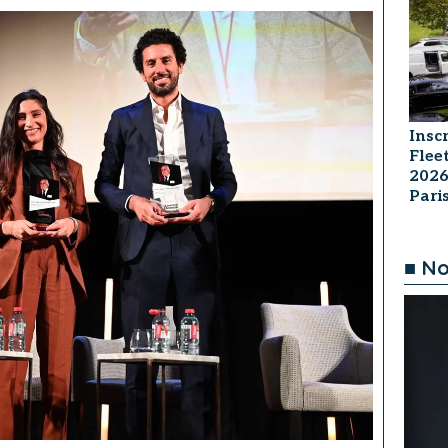
Insc
Flee
2026
Par
■ No