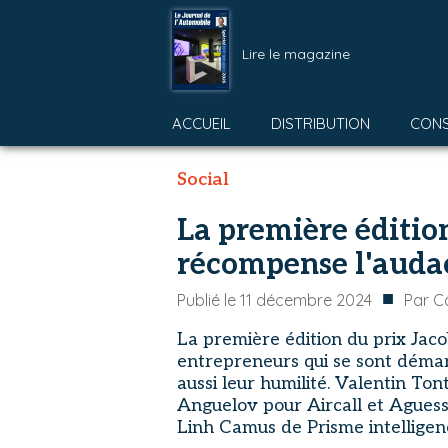
Lire le magazine
ACCUEIL
DISTRIBUTION
CON
Social
La première éditio
récompense l'auda
■
Publié le
11 décembre 2024
Par
C
La première édition du prix Jac
entrepreneurs qui se sont démar
aussi leur humilité. Valentin To
Anguelov pour Aircall et Aguess
Linh Camus de Prisme intelligenc