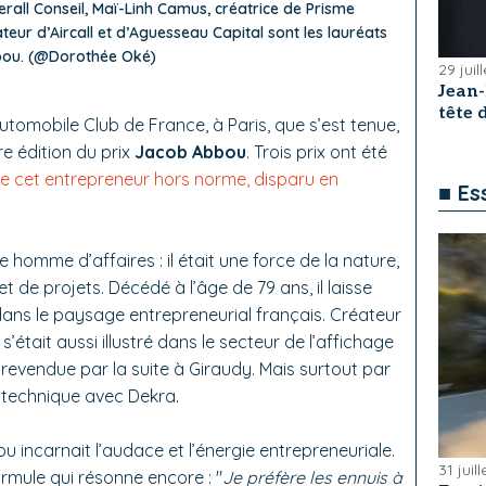
erall Conseil, Maï-Linh Camus, créatrice de Prisme
teur d’Aircall et d’Aguesseau Capital sont les lauréats
bbou. (@Dorothée Oké)
29 juil
Jean
tête
Automobile Club de France, à Paris, que s’est tenue,
e édition du prix
Jacob Abbou
. Trois prix ont été
e cet entrepreneur hors norme, disparu en
■ Es
homme d’affaires : il était une force de la nature,
t de projets. Décédé à l’âge de 79 ans, il laisse
 dans le paysage entrepreneurial français. Créateur
l s’était aussi illustré dans le secteur de l’affichage
, revendue par la suite à Giraudy. Mais surtout par
e technique avec Dekra.
incarnait l’audace et l’énergie entrepreneuriale.
31 juil
ormule qui résonne encore : "
Je préfère les ennuis à