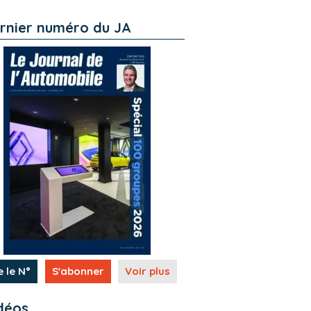
rnier numéro du JA
e le N°
S'abonner
Voir plus
déos