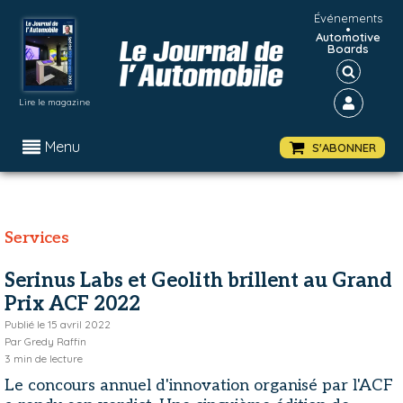
Événements
•
Automotive
Boards
Lire le magazine
Menu
S'ABONNER
Services
Serinus Labs et Geolith brillent au Grand
Prix ACF 2022
Publié le
15 avril 2022
Par
Gredy Raffin
3
min de lecture
Le concours annuel d'innovation organisé par l'ACF