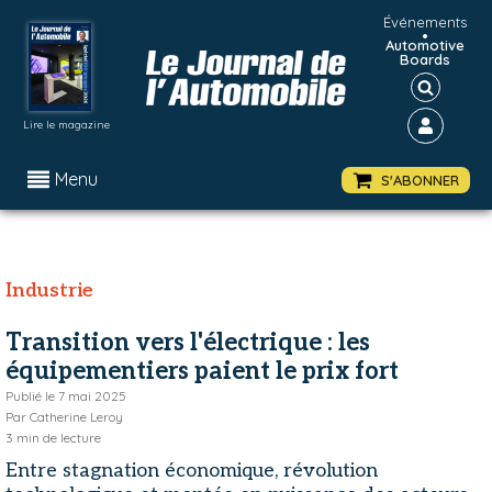
Événements
•
Automotive
Boards
Lire le magazine
Menu
S'ABONNER
Industrie
Transition vers l'électrique : les
équipementiers paient le prix fort
Publié le
7 mai 2025
Par
Catherine Leroy
3
min de lecture
Entre stagnation économique, révolution