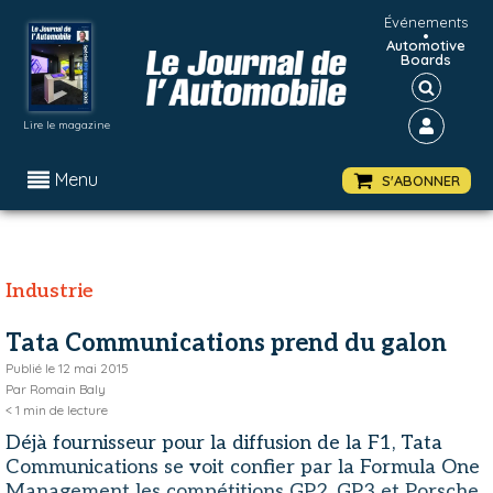
Événements
•
Automotive
Boards
Lire le magazine
Menu
S'ABONNER
Industrie
Tata Communications prend du galon
Publié le
12 mai 2015
Par
Romain Baly
< 1
min de lecture
Déjà fournisseur pour la diffusion de la F1, Tata
Communications se voit confier par la Formula One
Management les compétitions GP2, GP3 et Porsche