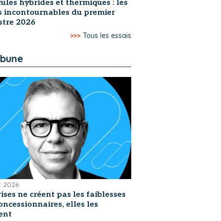
ules hybrides et thermiques : les
s incontournables du premier
stre 2026
>>>
Tous les essais
ibune
et 2026
rises ne créent pas les faiblesses
oncessionnaires, elles les
ent