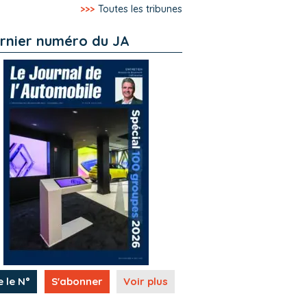
>>>
Toutes les tribunes
rnier numéro du JA
e le N°
S'abonner
Voir plus