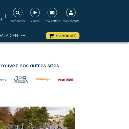
|
ds
Rechercher
Vidéos
Newsletters
Mon compte
DATA CENTER
S'ABONNER
trouvez nos autres sites