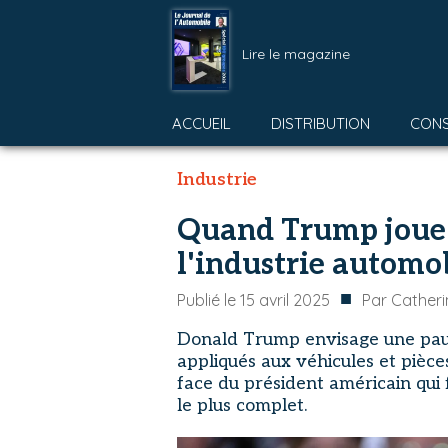
Lire le magazine
ACCUEIL
DISTRIBUTION
CON
Industrie
Quand Trump joue a
l'industrie automo
■
Publié le
15 avril 2025
Par
Catheri
Donald Trump envisage une paus
appliqués aux véhicules et pièce
face du président américain qui f
le plus complet.