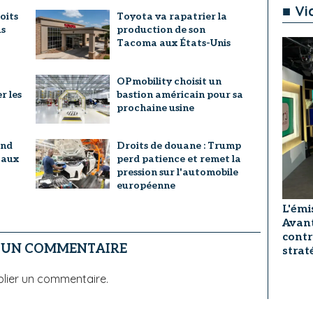
■ Vi
oits
Toyota va rapatrier la
us
production de son
Tacoma aux États-Unis
OPmobility choisit un
r les
bastion américain pour sa
prochaine usine
and
Droits de douane : Trump
 aux
perd patience et remet la
pression sur l'automobile
européenne
L'émi
Avant
contr
R UN COMMENTAIRE
strat
lier un commentaire.