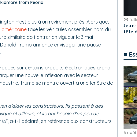
kidmore from Peoria
29 juil
ngton n'est plus à un revirement près. Alors que,
Jean
n américaine
taxe les véhicules assemblés hors du
tête
e similaire doit entrer en vigueur le 3 mai
, Donald Trump annonce envisager une pause
.
■ Es
roques sur certains produits électroniques grand
rquer une nouvelle inflexion avec le secteur
industrie, Trump se montre ouvert à une fenêtre de
yen d'aider les constructeurs.
Ils passent à des
ue et ailleurs, et ils ont besoin d'un peu de
ici
", a-t-il déclaré, en référence aux constructeurs
6 août