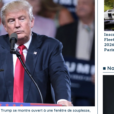
Insc
Flee
2026
Par
■ No
ld Trump se montre ouvert à une fenêtre de souplesse,