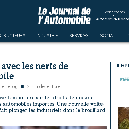
Événements
•
Automotive Boar
STRUCTEURS
INDUSTRIE
SERVICES
SOCIAL
vec les nerfs de
■ Re
bile
■
ne Leroy
2
min de lecture
e temporaire sur les droits de douane
s automobiles importés. Une nouvelle volte-
ait plonger les industriels dans le brouillard