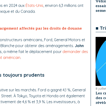
Véhic
ndus en 2024 aux
États-Unis
, environ 6,3 millions ont
essai
seme
exique et du Canada.
■ Tr
largement affectés par les droits de douane
 constructeurs américains, Ford, General Motors et
son-Blanche pour obtenir des aménagements.
John
tis, a même fait le déplacement pour
demander des
nt américain
.
s toujours prudents
8 juill
itive sur les marchés. Ford a gagné 4,1 %, General
Les c
all Street. À Tokyo, Toyota et Honda ont également
des c
ctivement de 4,6 % et 3,9 %. Les investisseurs, à
révèl