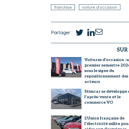
franchise
voiture d'occasion
Partager :
SUR
Voitures d'occasion : 
premier semestre 202
sous le signe du
repositionnement des
acteurs
Stimcar se développe 
l'après-vente et le
commerce VO
L'Union française de
l'électricité milite pou