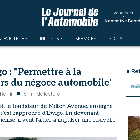
Événements
•
Automotive Boar
STRUCTEURS
INDUSTRIE
SERVICES
SOCIAL
o : "Permettre à la
■ Re
vers du négoce automobile"
■
Raffin
6
min de lecture
tot, le fondateur de Milton Avenue, enseigne
, s'est rapproché d'Ewigo. En devenant
nchise, il veut l'aider à impulser une nouvelle