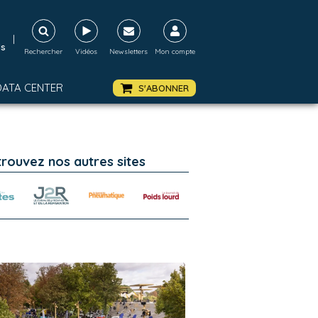
|
ds
Rechercher
Vidéos
Newsletters
Mon compte
DATA CENTER
S'ABONNER
trouvez nos autres sites