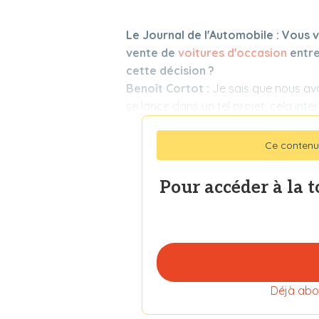
Le Journal de l'Automobile : Vous v
vente de
voitures d'occasion
entre
cette décision ?
Benoît Cortot :
Je sais que nous avo
se lance dans un tel projet, cela interp
Ce contenu
Pour accéder à la 
Déjà abo