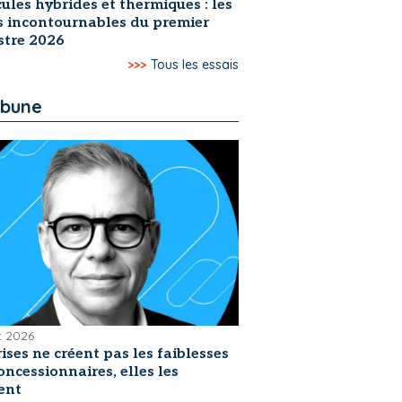
ules hybrides et thermiques : les
s incontournables du premier
stre 2026
>>>
Tous les essais
ibune
et 2026
rises ne créent pas les faiblesses
oncessionnaires, elles les
ent