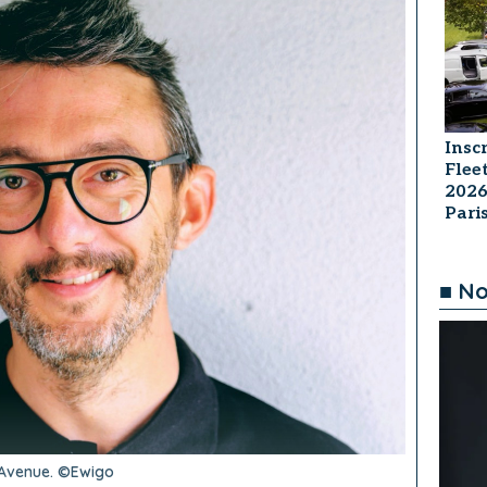
Insc
Flee
2026
Par
■ No
n Avenue. ©Ewigo