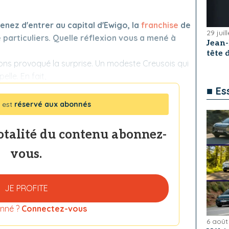
enez d'entrer au capital d'Ewigo, la
franchise
de
29 juil
 particuliers. Quelle réflexion vous a mené à
Jean
tête
ns provoqué la surprise. Un modeste Creusois qui
elle. En fait,
■ Es
 est
réservé aux abonnés
totalité du contenu abonnez-
vous.
JE PROFITE
nné ?
Connectez-vous
6 août