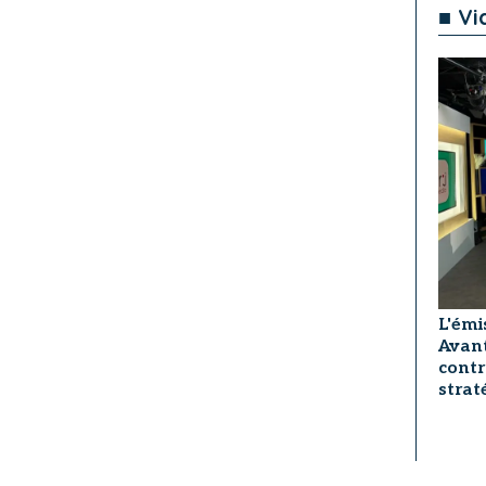
■ Vi
L'émi
Avant
contr
strat