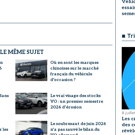
Véhic
essai
seme
■ Tr
 LE MÊME SUJET
un
Où en sont les marques
6
chinoises sur le marché
français du véhicule
d'occasion ?
dans
Le vrai visage des stocks
VO : un premier semestre
2026 d'érosion
8 juill
Les c
Le soubresaut de juin 2026
des c
r les
n'a pas sauvé le bilan du
révèl