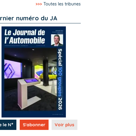
>>>
Toutes les tribunes
rnier numéro du JA
e le N°
S'abonner
Voir plus