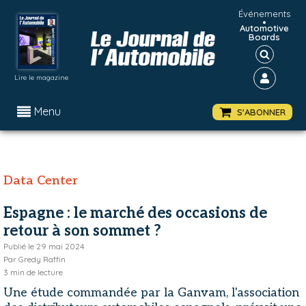
Événements
•
Automotive
Boards
Lire le magazine
Menu
S'ABONNER
Data Center
Espagne : le marché des occasions de
retour à son sommet ?
Publié le
29 mai 2024
Par
Gredy Raffin
3
min de lecture
Une étude commandée par la Ganvam, l'association