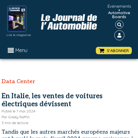
Événements
•
Automotive
Boards
Lire le magazine
Menu
S'ABONNER
Data Center
En Italie, les ventes de voitures
électriques dévissent
Publié le
7 mai 2024
Par
Gredy Raffin
3
min de lecture
Tandis que les autres marchés européens majeurs