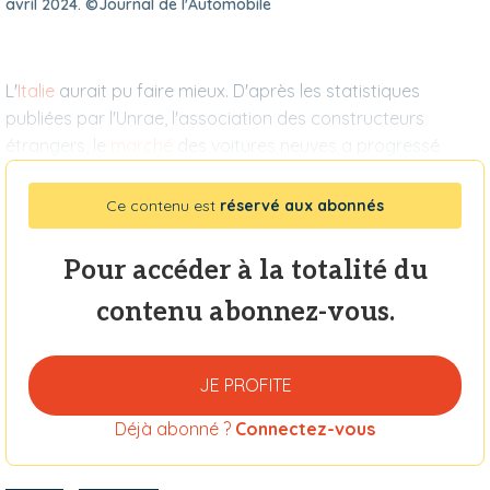
avril 2024. ©Journal de l'Automobile
L'
Italie
aurait pu faire mieux. D'après les statistiques
publiées par l'Unrae, l'association des constructeurs
étrangers, le
marché
des voitures neuves a progressé
Ce contenu est
réservé aux abonnés
Pour accéder à la totalité du
contenu abonnez-vous.
JE PROFITE
Déjà abonné ?
Connectez-vous