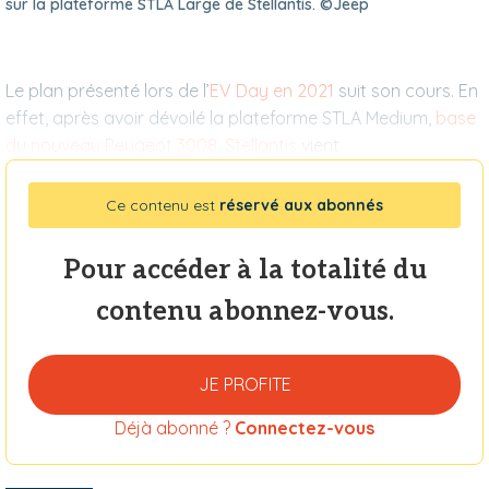
sur la plateforme STLA Large de Stellantis. ©Jeep
Le plan présenté lors de l’
EV Day en 2021
suit son cours. En
effet, après avoir dévoilé la plateforme STLA Medium,
base
du nouveau Peugeot 3008
,
Stellantis
vient
Ce contenu est
réservé aux abonnés
Pour accéder à la totalité du
contenu abonnez-vous.
JE PROFITE
Déjà abonné ?
Connectez-vous