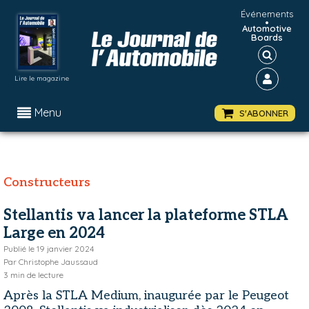
Événements
•
Automotive
Boards
Lire le magazine
Menu
S'ABONNER
Constructeurs
Stellantis va lancer la plateforme STLA
Large en 2024
Publié le
19 janvier 2024
Par
Christophe Jaussaud
3
min de lecture
Après la STLA Medium, inaugurée par le Peugeot