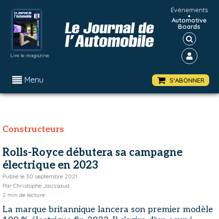
Événements
•
Automotive
Boards
Lire le magazine
Menu
S'ABONNER
Constructeurs
Rolls-Royce débutera sa campagne
électrique en 2023
Publié le
30 septembre 2021
Par
Christophe Jaussaud
2
min de lecture
La marque britannique lancera son premier modèle