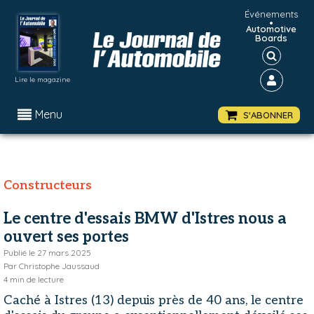
Événements
•
Automotive
Boards
Lire le magazine
Menu
S'ABONNER
Constructeurs
Le centre d'essais BMW d'Istres nous a
ouvert ses portes
Publié le
27 mars 2025
Par
Christophe Jaussaud
4
min de lecture
Caché à Istres (13) depuis près de 40 ans, le centre