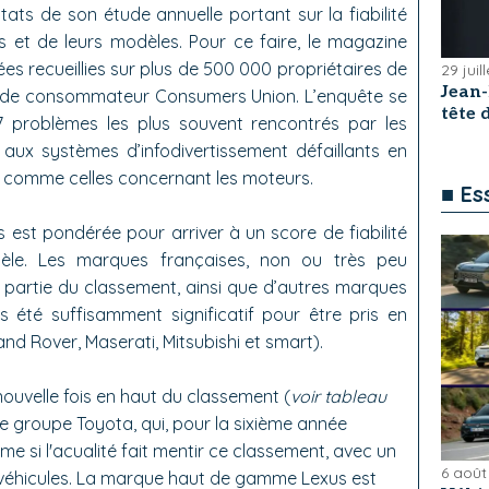
ltats de son étude annuelle portant sur la fiabilité
et de leurs modèles. Pour ce faire, le magazine
es recueillies sur plus de 500 000 propriétaires de
29 juil
Jean
n de consommateur Consumers Union. L’enquête se
tête
7 problèmes les plus souvent rencontrés par les
 aux systèmes d’infodivertissement défaillants en
 comme celles concernant les moteurs.
■ Es
est pondérée pour arriver à un score de fiabilité
le. Les marques françaises, non ou très peu
 partie du classement, ainsi que d’autres marques
été suffisamment significatif pour être pris en
nd Rover, Maserati, Mitsubishi et smart).
 nouvelle fois en haut du classement (
voir tableau
 le groupe Toyota, qui, pour la sixième année
e si l'acualité fait mentir ce classement, avec un
6 août
de véhicules. La marque haut de gamme Lexus est