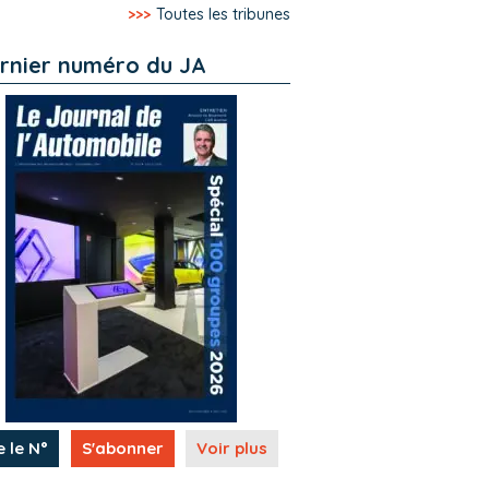
>>>
Toutes les tribunes
rnier numéro du JA
e le N°
S'abonner
Voir plus