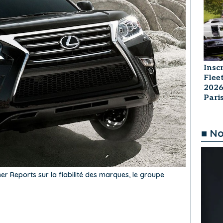
Insc
Flee
2026
Par
■ No
 Reports sur la fiabilité des marques, le groupe