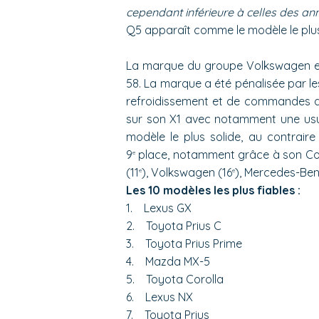
cependant inférieure à celles des a
Q5 apparaît comme le modèle le plus f
La marque du groupe Volkswagen es
58. La marque a été pénalisée par les
refroidissement et de commandes de 
sur son X1 avec notamment une usur
modèle le plus solide, au contrair
9
place, notamment grâce à son Co
e
(11
), Volkswagen (16
), Mercedes-Ben
e
e
Les 10 modèles les plus fiables :
1. Lexus GX
2. Toyota Prius C
3. Toyota Prius Prime
4. Mazda MX-5
5. Toyota Corolla
6. Lexus NX
7. Toyota Prius