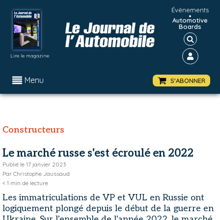
Événements
•
Automotive
Boards
Lire le magazine
Menu
S'ABONNER
Constructeurs
Le marché russe s'est écroulé en 2022
Publié le
17 janvier 2023
Par
Christophe Jaussaud
< 1
min de lecture
Les immatriculations de VP et VUL en Russie ont
logiquement plongé depuis le début de la guerre en
Ukraine. Sur l'ensemble de l'année 2022, le marché