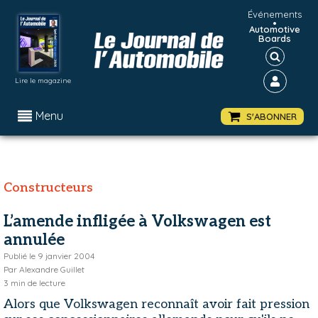
Événements
•
Automotive
Boards
Lire le magazine
Menu
S'ABONNER
Constructeurs
L’amende infligée à Volkswagen est
annulée
Publié le
9 janvier 2004
Par
Alexandre Guillet
3
min de lecture
Alors que Volkswagen reconnaît avoir fait pression