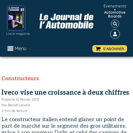
Événements
•
Automotive
Boards
Lire le magazine
Menu
S'ABONNER
Constructeurs
Iveco vise une croissance à deux chiffres
Publié le
10 février 2015
Par
Benoît Landré
2
min de lecture
Le constructeur italien entend glaner un point de
part de marché sur le segment des gros utilitaires,
grâce à son nouveau Daily, et celui des camions de