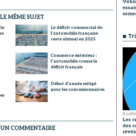
Véhic
essai
seme
 LE MÊME SUJET
le
Le déficit commercial de
ne
l'automobile française
■ Tr
reste abyssal en 2025
Commerce extérieur :
l’automobile creuse le
déficit français
Début d'année mitigé
pour les concessionnaires
es
8 juill
Les c
des c
R UN COMMENTAIRE
révèl