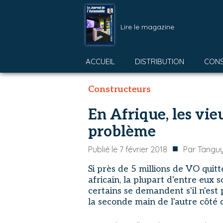
Lire le magazine
ACCUEIL
DISTRIBUTION
CON
Constructeurs
En Afrique, les vie
problème
■
Publié le
7 février 2018
Par
Tanguy
Si près de 5 millions de VO quit
africain, la plupart d'entre eux s
certains se demandent s'il n'est
la seconde main de l'autre côté 