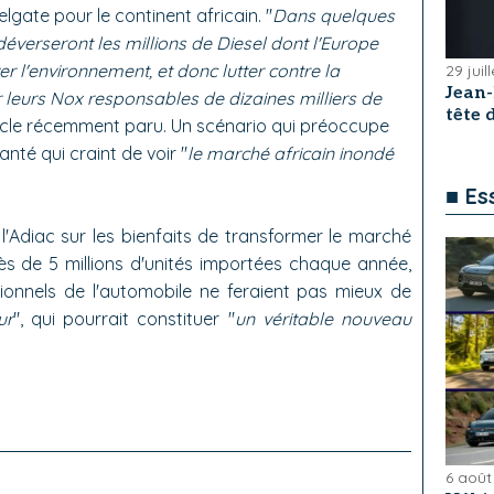
elgate pour le continent africain. "
Dans quelques
 déverseront les millions de Diesel dont l'Europe
 l'environnement, et donc lutter contre la
29 juil
Jean
er leurs Nox responsables de dizaines milliers de
tête
article récemment paru. Un scénario qui préoccupe
nté qui craint de voir "
le marché africain inondé
■ Es
l'Adiac sur les bienfaits de transformer le marché
ès de 5 millions d'unités importées chaque année,
ionnels de l'automobile ne feraient pas mieux de
ur
", qui pourrait constituer "
un véritable nouveau
6 août