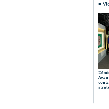
■ Vi
L'émi
Avant
contr
strat