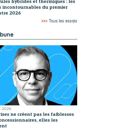
ules hybrides et thermiques : les
s incontournables du premier
stre 2026
>>>
Tous les essais
ibune
et 2026
rises ne créent pas les faiblesses
oncessionnaires, elles les
ent