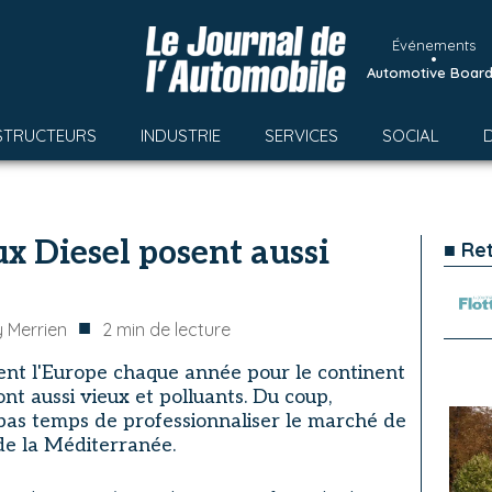
Événements
•
Automotive Boar
STRUCTEURS
INDUSTRIE
SERVICES
SOCIAL
ux Diesel posent aussi
■ Re
■
 Merrien
2
min de lecture
tent l'Europe chaque année pour le continent
ont aussi vieux et polluants. Du coup,
 pas temps de professionnaliser le marché de
de la Méditerranée.