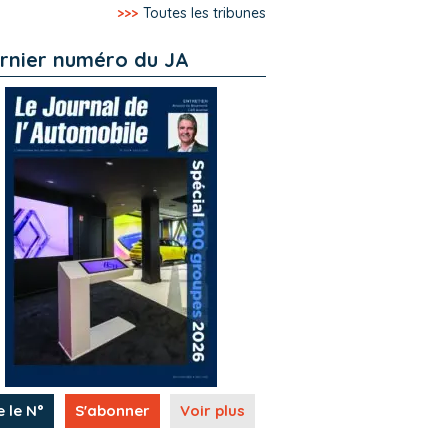
>>>
Toutes les tribunes
rnier numéro du JA
e le N°
S'abonner
Voir plus