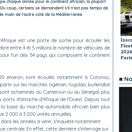
rope chaque année pour le continent africain, la plupart
. Du coup, certains se demandent s'il n'est pas temps de
e main de l'autre côté de la Méditerranée.
Insc
'Afrique est une porte de sortie pour écouler les
Flee
bre entre 4 et 5 millions le nombre de véhicules de
2026
 pour l'un des 54 pays qui composent le continent
Par
00 environ, sont écoulés notamment à Cotonou,
■ No
 partir sur les marchés nigérian, togolais, burkinabé
0, sont acheminés au Cameroun ou au Sénégal, plus
x ports d'attache d'Afrique de l'Ouest. Depuis tout
 la base du marché automobile africain bien plus
e 2 000 à 3 000 unités annuelles.
dans les années à venir, s'inquiète notamment
que centrale. En effet, cette dernière s'interroge sur