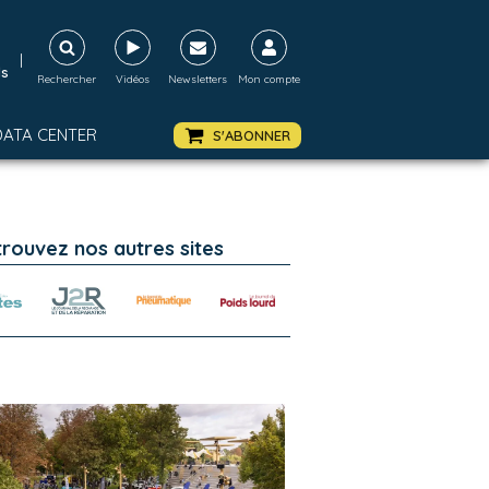
|
ds
Rechercher
Vidéos
Newsletters
Mon compte
DATA CENTER
S'ABONNER
trouvez nos autres sites