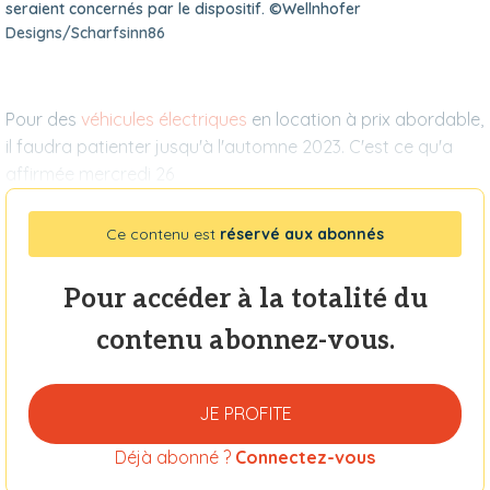
seraient concernés par le dispositif. ©Wellnhofer
Designs/Scharfsinn86
Pour des
véhicules électriques
en location à prix abordable,
il faudra patienter jusqu'à l'automne 2023. C'est ce qu'a
affirmée mercredi 26
Ce contenu est
réservé aux abonnés
Pour accéder à la totalité du
contenu abonnez-vous.
JE PROFITE
Déjà abonné ?
Connectez-vous