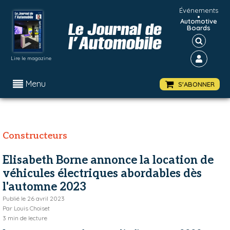
Événements
•
Automotive
Boards
Lire le magazine
Menu
S'ABONNER
Constructeurs
Elisabeth Borne annonce la location de
véhicules électriques abordables dès
l'automne 2023
Publié le
26 avril 2023
Par
Louis Choiset
3
min de lecture