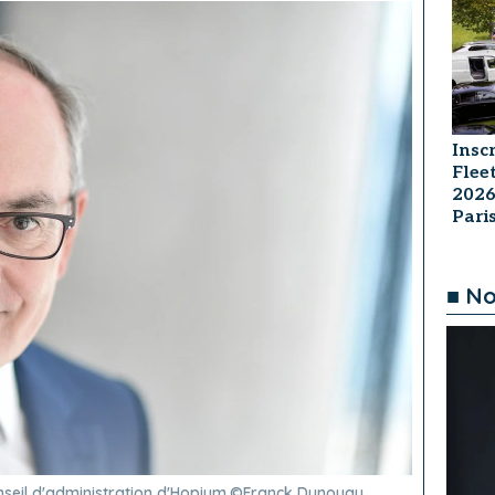
Insc
Flee
2026
Par
■ No
onseil d'administration d'Hopium.©Franck Dunouau