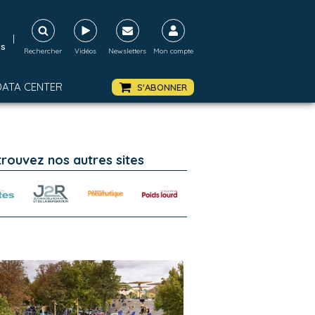
|
ds
Rechercher
Vidéos
Newsletters
Mon compte
DATA CENTER
S'ABONNER
trouvez nos autres sites