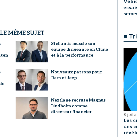
Véhic
essai
seme
 LE MÊME SUJET
■ Tr
s
Stellantis muscle son
équipe dirigeante en Chine
agen
et à la performance
é
Nouveaux patrons pour
Ram et Jeep
de
a
Nextlane recrute Magnus
Lindholm comme
directeur financier
8 juill
Les c
des c
révèl