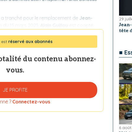
 a tranché pour le remplacement de
Jean-
29 juil
Jean
ion du 15 mars 2023,
Alain Guillou
est coopté
tête
 est
réservé aux abonnés
■ Es
totalité du contenu abonnez-
vous.
JE PROFITE
nné ?
Connectez-vous
6 août