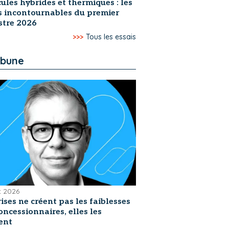
ules hybrides et thermiques : les
s incontournables du premier
stre 2026
>>>
Tous les essais
ibune
et 2026
rises ne créent pas les faiblesses
oncessionnaires, elles les
ent