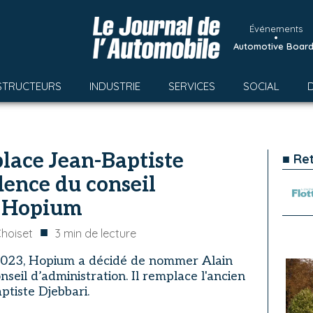
Événements
•
Automotive Boar
STRUCTEURS
INDUSTRIE
SERVICES
SOCIAL
lace Jean-Baptiste
■ Re
dence du conseil
d’Hopium
■
Choiset
3
min de lecture
2023, Hopium a décidé de nommer Alain
seil d’administration. Il remplace l'ancien
ptiste Djebbari.