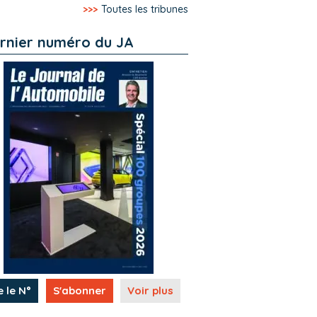
>>>
Toutes les tribunes
rnier numéro du JA
e le N°
S'abonner
Voir plus