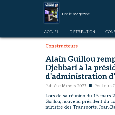
Lire le magazine
ACCUEIL
DISTRIBUTION
CON
Constructeurs
Alain Guillou remp
Djebbari à la prési
d’administration 
■
Publié le
16 mars 2023
Par
Louis 
Lors de sa réunion du 15 mars 
Guillou, nouveau président du con
ministre des Transports, Jean-Ba