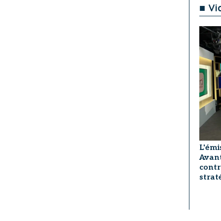
■ Vi
L'émi
Avant
contr
strat