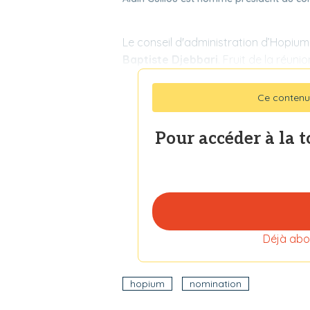
Le conseil d'administration
d’Hopium
Baptiste Djebbari
. Fruit de la réun
Ce contenu
Pour accéder à la 
Déjà abo
hopium
nomination