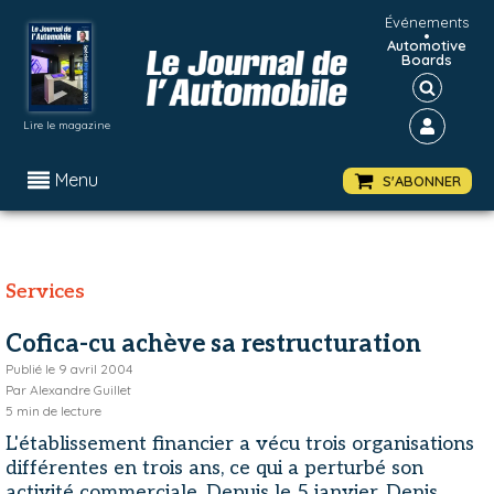
Événements
•
Automotive
Boards
Lire le magazine
Menu
S'ABONNER
Services
Cofica-cu achève sa restructuration
Publié le
9 avril 2004
Par
Alexandre Guillet
5
min de lecture
L'établissement financier a vécu trois organisations
différentes en trois ans, ce qui a perturbé son
activité commerciale. Depuis le 5 janvier, Denis