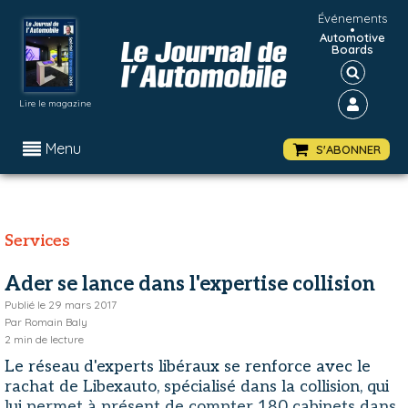
Événements
•
Automotive
Boards
Lire le magazine
Menu
S'ABONNER
Services
Ader se lance dans l'expertise collision
Publié le
29 mars 2017
Par
Romain Baly
2
min de lecture
Le réseau d'experts libéraux se renforce avec le
rachat de Libexauto, spécialisé dans la collision, qui
lui permet à présent de compter 180 cabinets dans