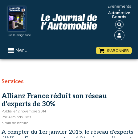
Événements
•
Automotive
Boards
Lire le magazine
Menu
S'ABONNER
Services
Allianz France réduit son réseau
d'experts de 30%
Publié le
12 novembre 2014
Par
Armindo Dias
3
min de lecture
A compter du 1er janvier 2015, le réseau d'experts